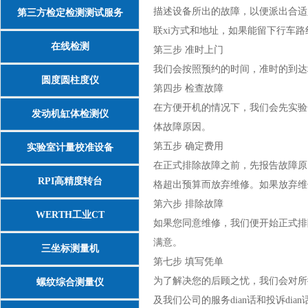
描述设备所出的故障，以便派出合适
第三方检定检测测试服务
联xi方式和地址，如果能留下行车
在线检测
第三步 准时上门
我们会按照预约的时间，准时的到达
圆度圆柱度仪
第四步 检查故障
在方便开机的情况下，我们会先实验
发动机缸体检测仪
体故障原因。
第五步 确定费用
实验室计量校准设备
在正式排除故障之前，先报告故障原
RPI高精度转台
格超出预算而放弃维修。如果放弃维
第六步 排除故障
WERTH工业CT
如果您同意维修，我们便开始正式排
满意。
三坐标测量机
第七步 填写凭单
为了解决您的后顾之忧，我们会对所
螺纹综合测量仪
及我们公司的服务dian话和投诉d