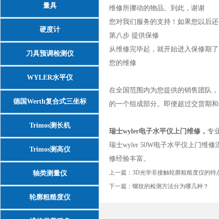
量具
维修所挪动的物品。到此，谢谢
您对我们服务的支持！如果您以后还
硬度计
第八步 提供保修
从维修完毕起，就开始进入保修期了
刀具预调检测仪
您的维修
WYLER水平仪
在全国范围内为您提供的销售团队，
德国Werth复合式三坐标
的一个组成部分。即便超过交货期和
Trimos测长机
瑞士wyler电子水平仪上门维修
，
专
瑞士wyler 50W电子水平仪上门
Trimos测高仪
修经验丰富。
上一篇：
3D光学非接触轮廓粗糙度仪的特
轴类测量仪
下一篇：
螺纹的检测方法分为哪几种？
轮廓粗糙度仪