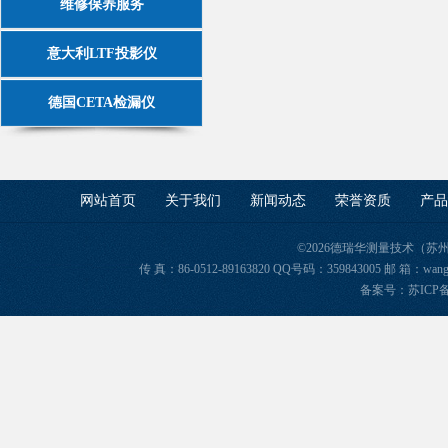
维修保养服务
意大利LTF投影仪
德国CETA检漏仪
网站首页
关于我们
新闻动态
荣誉资质
产品
©2026德瑞华测量技术（苏
传 真：86-0512-89163820 QQ号码：359843005 邮 箱
备案号：苏ICP备2