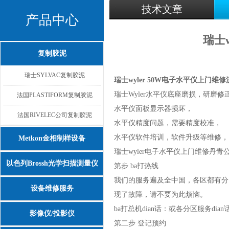
技术文章
产品中心
瑞士
复制胶泥
瑞士SYLVAC复制胶泥
瑞士wyler 50W电子水平仪上门维修
瑞士Wyler水平仪底座磨损，研磨修
法国PLASTIFORM复制胶泥
水平仪面板显示器损坏，
法国RIVELEC公司复制胶泥
水平仪精度问题，需要精度校准，
水平仪软件培训，软件升级等维修，
Metkon金相制样设备
瑞士wyler电子水平仪上门维修丹青
以色列Brossh光学扫描测量仪
第步 ba打热线
我们的服务遍及全中国，各区都有分
设备维修服务
现了故障，请不要为此烦恼。
ba打总机dian话：或各分区服务di
影像仪/投影仪
第二步 登记预约