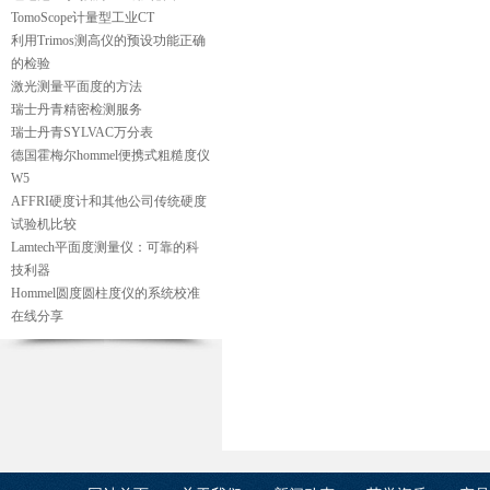
TomoScope计量型工业CT
利用Trimos测高仪的预设功能正确
的检验
激光测量平面度的方法
瑞士丹青精密检测服务
瑞士丹青SYLVAC万分表
德国霍梅尔hommel便携式粗糙度仪
W5
AFFRI硬度计和其他公司传统硬度
试验机比较
Lamtech平面度测量仪：可靠的科
技利器
Hommel圆度圆柱度仪的系统校准
在线分享