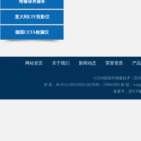
维修保养服务
意大利LTF投影仪
德国CETA检漏仪
网站首页
关于我们
新闻动态
荣誉资质
产品
©2026德瑞华测量技术（苏
传 真：86-0512-89163820 QQ号码：359843005 邮 箱
备案号：苏ICP备2