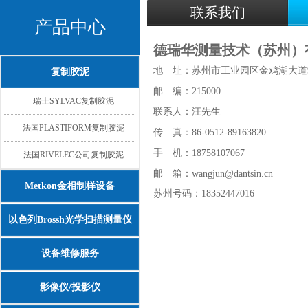
联系我们
产品中心
德瑞华测量技术（苏州）
地 址：苏州市工业园区金鸡湖大道99
复制胶泥
邮 编：215000
瑞士SYLVAC复制胶泥
联系人：汪先生
法国PLASTIFORM复制胶泥
传 真：86-0512-89163820
手 机：18758107067
法国RIVELEC公司复制胶泥
邮 箱：wangjun@dantsin.cn
Metkon金相制样设备
苏州号码：18352447016
以色列Brossh光学扫描测量仪
设备维修服务
影像仪/投影仪