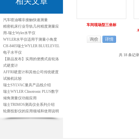
相关文章
汽车喷油嘴非接触快速测量
车间现场型三坐标
精密机床行业导轨几何精度测量应
用-瑞士Wyler水平仪
询价
详情
WYLER水平仪适用于测量小角度
CH-8405瑞士WYLER BLUELEVEL
电子水平仪
共 18 条记
【新品发布】实用的便携式齿轮洛
式硬度计
AFFRI硬度计和其他公司传统硬度
试验机比较
瑞士SYLVAC量具产品线介绍
瑞士WYLER Clinotronic PLUS数字
倾角测量仪功能应用
瑞士TRIMOS测高仪全系列介绍
轮廓投影仪的应用领域和使用说明