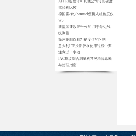
AFFRI硬度计和其他公司传统硬度
试验机比较
德国霍梅尔hommel便携式粗糙度仪
W5
新型蓝牙数显千分尺-用于卷边线
缆测量
简述轮廓仪和粗糙度仪的区别
意大利LTF投影仪在使用过程中要
注意以下事项
IAC螺纹综合测量机常见故障诊断
与处理指南