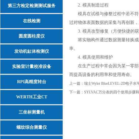
2. 模具制造过程
第三方检定检测测试服务
模具在试模与修整过程中若不符合
在线检测
过对物体表面数据的采集与再创新，
3. 模具改型修复（方便快捷的获
圆度圆柱度仪
将实物构件通过数据测量转换成与实
率。
发动机缸体检测仪
4. 模具使用和维护
在生产过程中常会因为某一零部件
实验室计量校准设备
而提高设备的利用率和使用寿命。
RPI高精度转台
上一篇：
瑞士Wyler BlueLEVEL-2D电
下一篇：
SYLVAC万分表的四个使用步骤
WERTH工业CT
三坐标测量机
螺纹综合测量仪