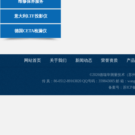
维修保养服务
意大利LTF投影仪
德国CETA检漏仪
网站首页
关于我们
新闻动态
荣誉资质
产品
©2026德瑞华测量技术（苏
传 真：86-0512-89163820 QQ号码：359843005 邮 箱
备案号：苏ICP备2