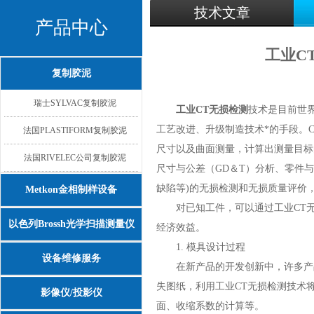
技术文章
产品中心
工业C
复制胶泥
瑞士SYLVAC复制胶泥
工业CT无损检测
技术是目前世
工艺改进、升级制造技术*的手段。
法国PLASTIFORM复制胶泥
尺寸以及曲面测量，计算出测量目标
法国RIVELEC公司复制胶泥
尺寸与公差（GD＆T）分析、零件
缺陷等)的无损检测和无损质量评价
Metkon金相制样设备
对已知工件，可以通过工业CT无
以色列Brossh光学扫描测量仪
经济效益。
1. 模具设计过程
设备维修服务
在新产品的开发创新中，许多产品
失图纸，利用工业CT无损检测技术
影像仪/投影仪
面、收缩系数的计算等。