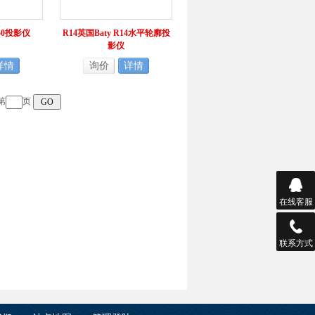
350投影仪
R14英国Baty R14水平轮廓投
影仪
详情
询价
详情
第
页
在线客服
联系方式