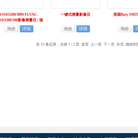
VISIO200/300SYLVAC-
一键式测量影像仪
英国Baty SM
SIO200/300影像测量仪 | 瑞
士丹青
询价
详情
询价
详情
询价
共 15 条记录，当前 1 / 2 页 首页 上一页
下一页
末页
跳转到