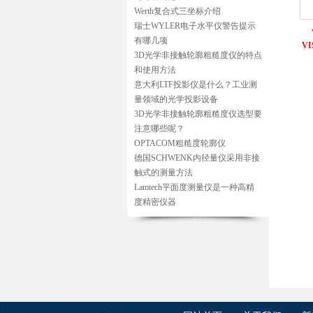
Werth复合式三坐标介绍
瑞士WYLER电子水平仪警告提示
有哪几项
VI
3D光学非接触轮廓粗糙度仪的特点
和使用方法
意大利LTF投影仪是什么？工业测
量领域的光学投影设备
3D光学非接触轮廓粗糙度仪选型要
注意哪些呢？
OPTACOM粗糙度轮廓仪
德国SCHWENK内径量仪采用非接
触式的测量方法
Lamtech平面度测量仪是一种高精
度精密仪器