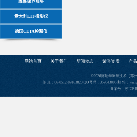
维修保养服务
意大利LTF投影仪
德国CETA检漏仪
网站首页
关于我们
新闻动态
荣誉资质
产品
©2026德瑞华测量技术（苏
传 真：86-0512-89163820 QQ号码：359843005 邮 箱
备案号：苏ICP备2