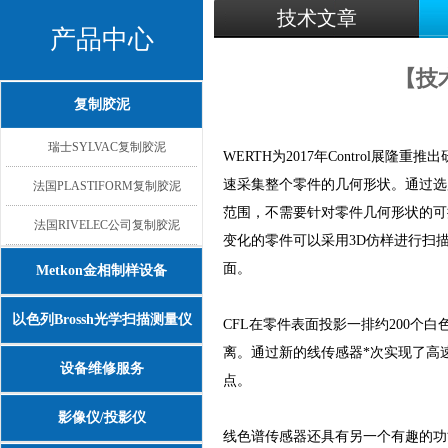
技术文章
产品中心
【技
复制胶泥
瑞士SYLVAC复制胶泥
WERTH为
2017
年
Control
展隆重推出
速采集整个零件的几何形状。通过选
法国PLASTIFORM复制胶泥
范围，不需要针对零件几何形状的可
法国RIVELEC公司复制胶泥
变化的零件可以采用
3D
仿样进行扫
面。
Metkon金相制样设备
以色列Brossh光学扫描测量仪
CFL
在零件表面投影一排约
200
个白
离。通过新的线传感器*次实现了高
设备维修服务
点。
影像仪/投影仪
线色谱传感器还具有另一个有趣的功