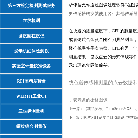
析评估允许通过图像处理软件
“
在图
第三方检定检测测试服务
要传感器转换就使用各种其他传感器
在线检测
在快速的测量速度下，
CFL
的测量度
圆度圆柱度仪
或者硬质合金及金刚石刀具的测量，
微机械零件手表表盘。
CFL
的另一个
发动机缸体检测仪
测量结果，是以点云的形式体现零件
示出理论实际值偏差。
实验室计量校准设备
RPI高精度转台
线色谱传感器测量的点云数据和
WERTH工业CT
手表表盘的栅格图像
上一篇：
【新品发布】TomoScope® X
三坐标测量机
下一篇：
阀片NHT硬度全自动测试_博世Bos
螺纹综合测量仪