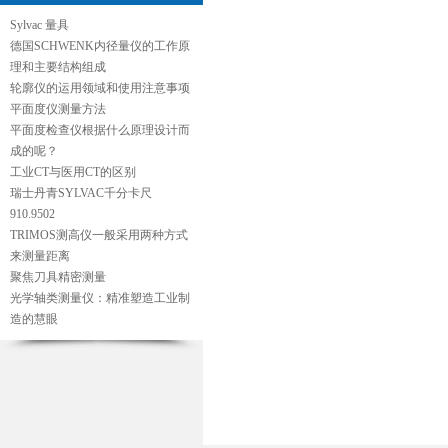
Sylvac 量具
德国SCHWENK内径量仪的工作原
理和主要结构组成
轮廓仪的运用领域和使用注意事项
平面度仪测量方法
平面度检查仪根据什么原理设计而
成的呢？
工业CT与医用CT的区别
瑞士丹青SYLVAC千分卡尺
910.9502
TRIMOS测高仪一般采用两种方式
来测量距离
聚焦刀具精密测量
光学轴类测量仪：精准塑造工业制
造的慧眼