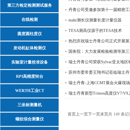
第三方检定检测测试服务
丹青公司受邀参加第十一届精密工
在线检测
mahr测长仪测量长度计量仪器
TESA测高仪源于的TESA技术
圆度圆柱度仪
热烈庆祝瑞士丹青公司正式开展第
发动机缸体检测仪
国务院：大力发展检验检测等第三
瑞士丹青公司荣获Sylvac亚太地区
实验室计量校准设备
苏州市委常委王翔书记莅临瑞士丹青
RPI高精度转台
瑞士丹青-上海CCMT展会火爆现
WERTH工业CT
瑞士丹青新型Trimos高度仪V7/V9
三坐标测量机
首页
上一页
下一页
末页
共 149 条记
螺纹综合测量仪