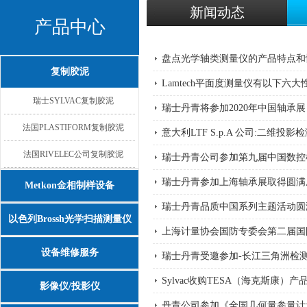
新闻动态
产品中心
盘点光学轴类测量仪的产品特点和
复制胶泥
Lamtech平面度测量仪有以下六大
瑞士SYLVAC复制胶泥
瑞士丹青将参加2020年中国轴承展
法国PLASTIFORM复制胶泥
意大利LTF S.p.A 公司:二维投影
法国RIVELEC公司复制胶泥
瑞士丹青公司参加第九届中国数控机
瑞士丹青参加上海轴承展取得圆满
Metkon金相制样设备
瑞士丹青品质中国系列主题活动圆
以色列Brossh光学扫描测量仪
上海计量协会国防专委会第二届国
设备维修服务
瑞士丹青受邀参加-长江三角洲检
Sylvac收购TESA（海克斯康）产
影像仪/投影仪
丹青公司参加《全国几何量参量计量