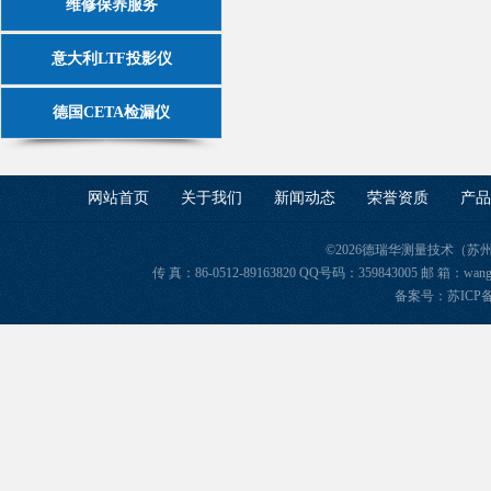
维修保养服务
意大利LTF投影仪
德国CETA检漏仪
网站首页
关于我们
新闻动态
荣誉资质
产品
©2026德瑞华测量技术（苏
传 真：86-0512-89163820 QQ号码：359843005 邮 箱
备案号：苏ICP备2