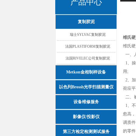
产品中心
复制胶泥
瑞士SYLVAC复制胶泥
维氏硬
维氏硬
法国PLASTIFORM复制胶泥
一、
法国RIVELEC公司复制胶泥
1、操
用;
Metkon金相制样设备
2、加
以色列Brossh光学扫描测量仪
荷应平
二、
设备维修服务
1、不
愈高，
影像仪/投影仪
调质件
的零件
第三方检定检测测试服务