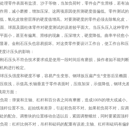
处理零件表面有盐渍、沙子等物，当加负荷时，零件会产生滑移，若有油
作用，减小磨擦，增加压深。这两项原因使所测硬度值偏低。零件测试的
低，氧化皮致密层厚的硬度值增高。对要测硬度的零件必须去除氧化皮，
面、球面及圆柱体零件对硬度测试的误差较平面大。当压头压入这种零件
平面小，甚至有偏离、滑移的现象，压深增大，硬度降低。曲率半径愈小
显著。金刚石压头也容易损坏。对这类零件要设计工作台，使工作台和压
硬度计压头的影响：
刚石压头不符合技术要求或是使用一段时间后有磨损，操作者如不能判断
机构进行检定。
球压头强度和硬度不够，容易产生变形。钢球扳压扁产生*变形后呈椭圆
压痕浅，示值高;长轴垂直于零件表面时，压痕加深，示值降低，钢球允差小0
载荷方面：
负荷：弹簧和主轴、杠杆和百分表之间有摩擦，造成100N的增大或减小
顶杆位置不当。起始线有差异，引起初负荷不对。如果初负荷不对，应调
处的配合。调整块的位置移动合适以后，紧固调整螺丝，同时要紧固顶杆
负荷：杠杆比例不对，吊杆和砝码的配重有误差;主轴、杠杆和砝码有偏