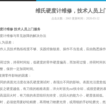
维氏硬度计维修，技术人员上
点击次数：2663 更新时间：2020-03-12
度计维修 技术人员上门服务
度计维修与常见故障的解决办法
人为误差：
作人员技术熟练程度不够、实践经验较差、操作不当造成，应由熟悉操作
荷过快，持荷时间短，低硬度的零件硬度偏高，而加荷过慢，持荷时间长
整，保持一定加荷时间。
被测零件影响的因素：
同的表面光洁度在洛氏硬度测试时，表现出不同的影响。表面光洁度愈低
反之硬度越低，有刀痕的粗糙表面，淬火时首先zui快冷却，或很坚硬的
高温回火时，有刀痕的表层组织先转变，抗回火的能力小，硬度值就低。
时，必须使用废砂轮精磨，再用锉刀锉磨光滑，或用细的手砂轮磨光，然