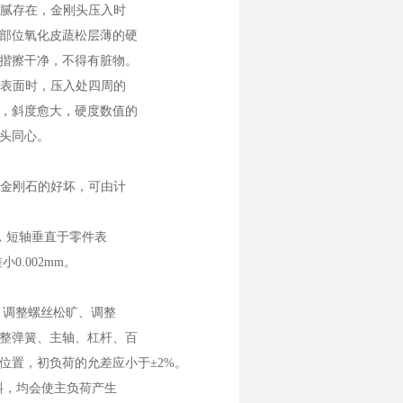
腻存在，金刚头压入时
部位氧化皮蔬松层薄的硬
揩擦干净，不得有脏物。
表面时，压入处四周的
，斜度愈大，硬度数值的
头同心。
金刚石的好坏，可由计
，短轴垂直于零件表
.002mm。
。调整螺丝松旷、调整
整弹簧、主轴、杠杆、百
位置，初负荷的允差应小于±2%。
斜，均会使主负荷产生