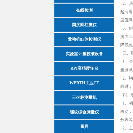
2、热
在线检测
起润滑
度值降
圆度圆柱度仪
3、斜
抗力比
发动机缸体检测仪
降低愈
三、
实验室计量校准设备
1、金
RPI高精度转台
量测试
2、钢
WERTH工业CT
面时，
四、
三坐标测量机
1、初
移动，
螺纹综合测量仪
分表等
量具
2、主