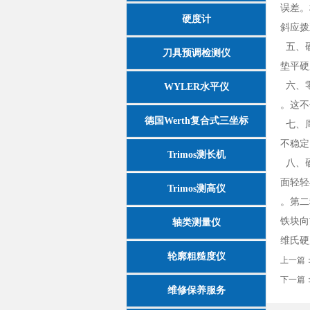
误差。
硬度计
斜应拨
五、硬
刀具预调检测仪
垫平硬
六、零
WYLER水平仪
。这不
德国Werth复合式三坐标
七、周
不稳定
Trimos测长机
八、硬
面轻轻
Trimos测高仪
。第二
铁块向
轴类测量仪
维氏硬
轮廓粗糙度仪
上一篇
下一篇
维修保养服务