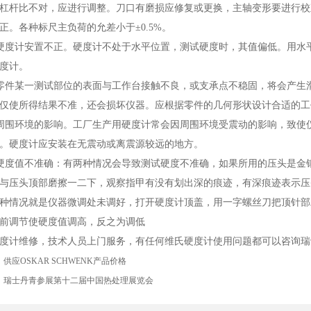
杠杆比不对，应进行调整。刀口有磨损应修复或更换，主轴变形要进行校
正。各种标尺主负荷的允差小于±0.5%。
度计安置不正。硬度计不处于水平位置，测试硬度时，其值偏低。用水
度计。
件某一测试部位的表面与工作台接触不良，或支承点不稳固，将会产生
仅使所得结果不准，还会损坏仪器。应根据零件的几何形状设计合适的工
围环境的影响。工厂生产用硬度计常会因周围环境受震动的影响，致使
。硬度计应安装在无震动或离震源较远的地方。
度值不准确：有两种情况会导致测试硬度不准确，如果所用的压头是金
与压头顶部磨擦一二下，观察指甲有没有划出深的痕迹，有深痕迹表示压
种情况就是仪器微调处未调好，打开硬度计顶盖，用一字螺丝刀把顶针部
前调节使硬度值调高，反之为调低
度计维修，技术人员上门服务，有任何维氏硬度计使用问题都可以咨询瑞
：
供应OSKAR SCHWENK产品价格
：
瑞士丹青参展第十二届中国热处理展览会