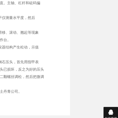
直。主轴、杠杆和砝码偏
平仪测量水平度，然后
滑移、滚动、翘起等现象
作台。
仪器结构产生松动，示值
钢石压头，首先用指甲表
头已损坏，反之为好的压头
二颗螺丝调松，然后把微调
士丹青公司。