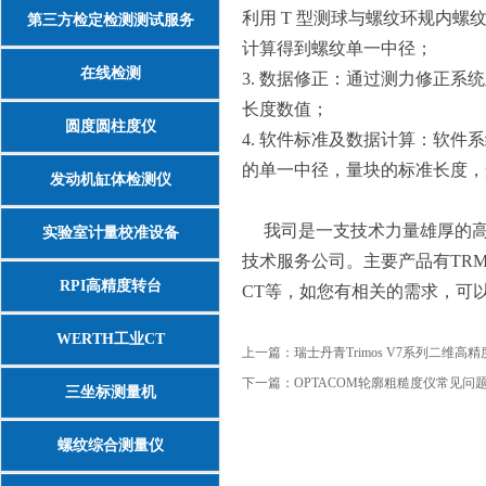
利用 T 型测球与螺纹环规内
第三方检定检测测试服务
计算得到螺纹单一中径；
在线检测
3. 数据修正：通过测力修正系
长度数值；
圆度圆柱度仪
4. 软件标准及数据计算：软
的单一中径，量块的标准长度
发动机缸体检测仪
我司是一支技术力量雄厚的高
实验室计量校准设备
技术服务公司。主要产品有
TR
RPI高精度转台
CT
等，如您有相关的需求，可
WERTH工业CT
上一篇：
瑞士丹青Trimos V7系列二维
下一篇：
OPTACOM轮廓粗糙度仪常见问
三坐标测量机
螺纹综合测量仪