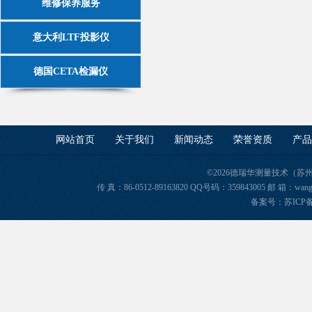
维修保养服务
意大利LTF投影仪
德国CETA检漏仪
网站首页
关于我们
新闻动态
荣誉资质
产品
©2026德瑞华测量技术（苏
传 真：86-0512-89163820 QQ号码：359843005 邮 箱
备案号：苏ICP备2