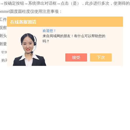
→按确定按钮→系统弹出对话框→点击（是），此步进行多次，使测得的
mel圆度圆柱度仪使用注意事项：
工件需固定好，不能松动，擦试干净；
观察工件上有没有孔或槽，使测头避开；
欢迎您！
测头快接近工件时，使用微调按钮接触工件；
来自局域网的朋友！有什么可以帮助您的
吗？
测量内孔时，要记住测头所到达的深距离，以免碰到传感器。
：
针对工业连接器的复合测量解决方案
：
购买工业CT设备需要注意哪些问题