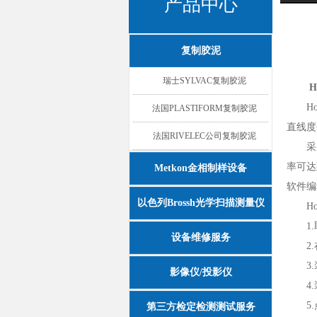
产品中心
复制胶泥
瑞士SYLVAC复制胶泥
Hom
法国PLASTIFORM复制胶泥
直线度
法国RIVELEC公司复制胶泥
采用手
率可达
Metkon金相制样设备
软件编
以色列Brossh光学扫描测量仪
Hom
1.
设备维修服务
2.
3.
影像仪/投影仪
4.
5.点
第三方检定检测测试服务