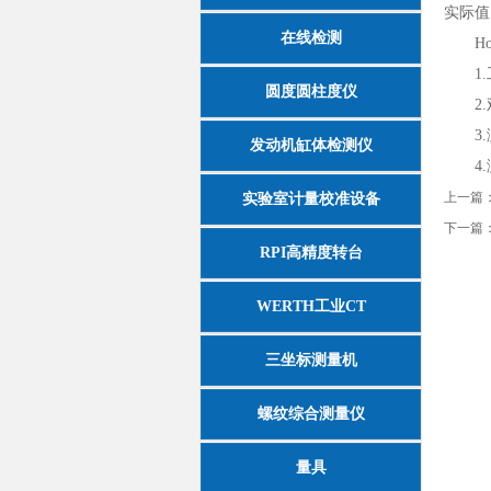
实际值
在线检测
Hom
1.
圆度圆柱度仪
2.
3.
发动机缸体检测仪
4.
上一篇
实验室计量校准设备
下一篇
RPI高精度转台
WERTH工业CT
三坐标测量机
螺纹综合测量仪
量具