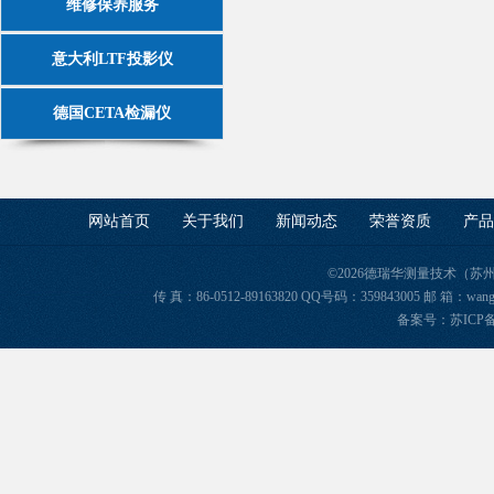
维修保养服务
意大利LTF投影仪
德国CETA检漏仪
网站首页
关于我们
新闻动态
荣誉资质
产品
©2026德瑞华测量技术（苏
传 真：86-0512-89163820 QQ号码：359843005 邮 箱
备案号：苏ICP备2