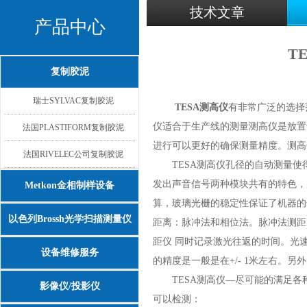
技术文章
产品中心
T
复制胶泥
瑞士SYLVAC复制胶泥
TESA测高仪
有非常广泛的选择
仪适合于生产线的测量测高仪是放置
法国PLASTIFORM复制胶泥
进行可以更好的确保测量精度。测高
法国RIVELEC公司复制胶泥
TESA测高仪孔径的自动测量使
发出声音信号两种模块共有的特色，
Metkon金相制样设备
算，玻璃光栅的稳定性保证了机器的
以色列Brossh光学扫描测量仪
距离：脉冲法和相位法。脉冲法测距
距仪 同时记录激光往返的时间。光
设备维修服务
的精度是一般是在+/- 1米左右。
TESA测高仪—尽可能的满足各种
影像仪/投影仪
可以检测：