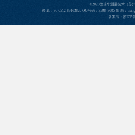
©2026德瑞华测量技术（苏
传 真：86-0512-89163820 QQ号码：359843005 邮 箱
备案号：苏ICP备2