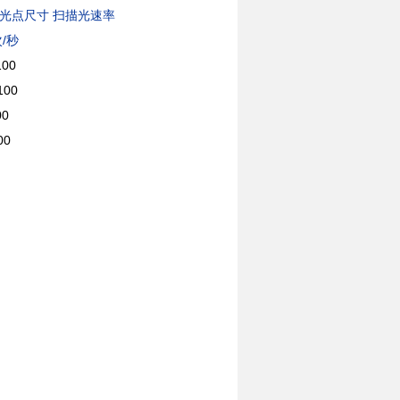
光点尺寸 扫描光速率
/秒
00
100
0
00