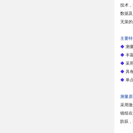
技术，
数据及
无策的
主要特
◆
测量
◆
丰富
◆
采用
◆
具有
◆
单点
测量原
采用激
镜组在
阶跃，