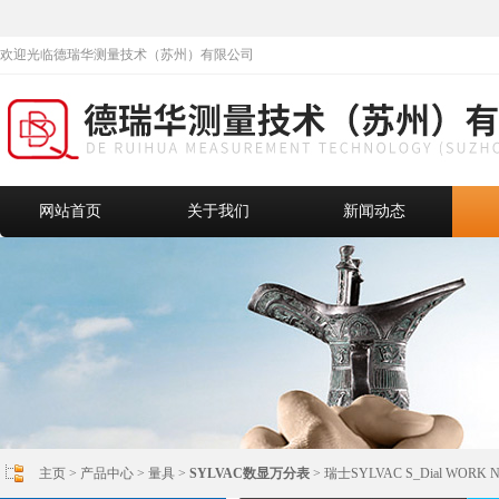
欢迎光临德瑞华测量技术（苏州）有限公司
网站首页
关于我们
新闻动态
主页
>
产品中心
>
量具
>
SYLVAC数显万分表
> 瑞士SYLVAC S_Dial WOR