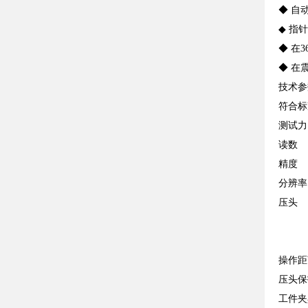
◆ 自
◆ 指针
◆ 在
◆ 在
技术参
符合标准
测试力 
读数
精
分辨
压头 
1/
2
操作
压头
工件