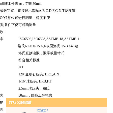
动跟随工件表面，范围50mm
或数字式，直接显示洛氏A,B,C,D,F,G,N,T硬
度值
360°任意位置进行测量，精度不变
震动条件下仍可精确测量
数：
 ISO6506,ISO6508,ASTME-18,ASTME-1
洛氏60-100-150kg/表面洛氏 15-30-45kg
 洛氏直接读数，数字或指针式
度 符合相关标准
率 0.1
120°金刚石压头, HRC,A,N
16”球压头, HRB,F,T
.5mm球压头，布氏
距离 50mm，跟随工件轮廓
保护 标配
夹具 标配
欢迎您！