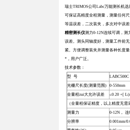
瑞士TRIMOS公司Labc万能测
可保证高精度全程测量，测量任何尺
等温误差，二次装夹，多次对中误差
精密测长仪
测力0-12N连续可调
误差。测头同轴度好，测量工件前无
紧。方便调整装夹并测量各种长度量
*，用户广泛。
技术参数：
型 号
LABC500C
光栅尺长度(测量范围)
0-550mm
全量程zui大允许误差
≤0.20 +[ L
（全量程保证精度，以上精度无需
测量力
0-12N， 
分辨率
0.001mm/0